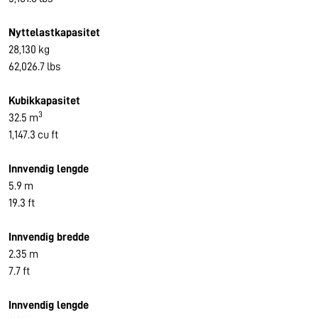
Nyttelastkapasitet
28,130 kg
62,026.7 lbs
Kubikkapasitet
3
32.5 m
1,147.3 cu ft
Innvendig lengde
5.9 m
19.3 ft
Innvendig bredde
2.35 m
7.7 ft
Innvendig lengde