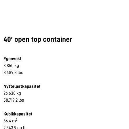
40′ open top container
Egenvekt
3,850 kg
8,489,3 lbs
Nyttelastkapasitet
26,630 kg
58,719.2 lbs
Kubikkapasitet
3
66.4 m
2,343.9 cu ft