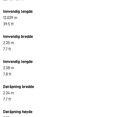
Innvendig lengde
12.029 m
39.5 ft
Innvendig bredde
2.35 m
7.7 ft
Innvendig lengde
2.38 m
7.8 ft
Døråpning bredde
2.34 m
7.7 ft
Døråpning høyde