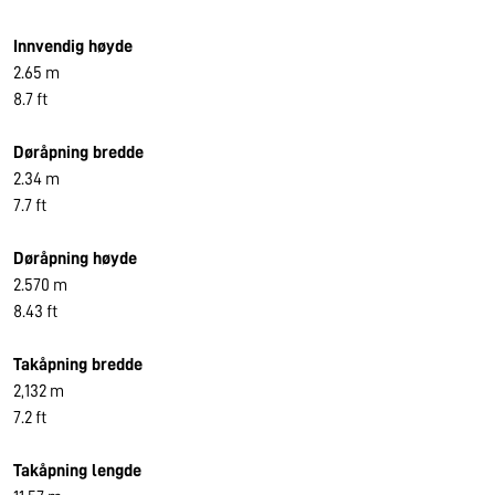
Innvendig høyde
2.65 m
8.7 ft
Døråpning bredde
2.34 m
7.7 ft
Døråpning høyde
2.570 m
8.43 ft
Takåpning bredde
2,132 m
7.2 ft
Takåpning lengde