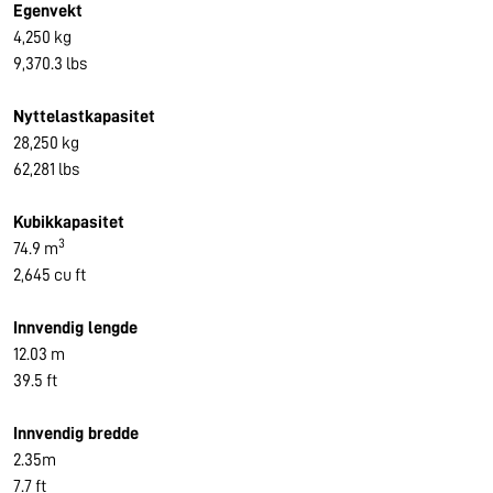
Egenvekt
4,250 kg
9,370.3 lbs
Nyttelastkapasitet
28,250 kg
62,281 lbs
Kubikkapasitet
3
74.9 m
2,645 cu ft
Innvendig lengde
12.03 m
39.5 ft
Innvendig bredde
2.35m
7.7 ft