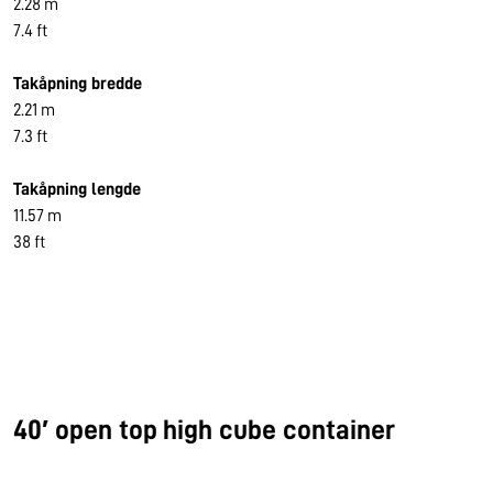
2.28 m
7.4 ft
Takåpning bredde
2.21 m
7.3 ft
Takåpning lengde
11.57 m
38 ft
40′ open top high cube container