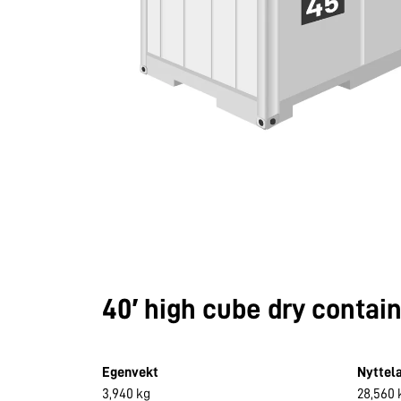
40′ high cube dry contai
Egenvekt
Nyttel
3,940 kg
28,560 