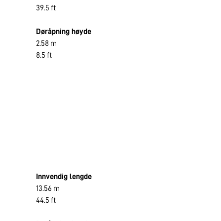
39.5 ft
Døråpning høyde
2.58 m
8.5 ft
Innvendig lengde
13.56 m
44.5 ft