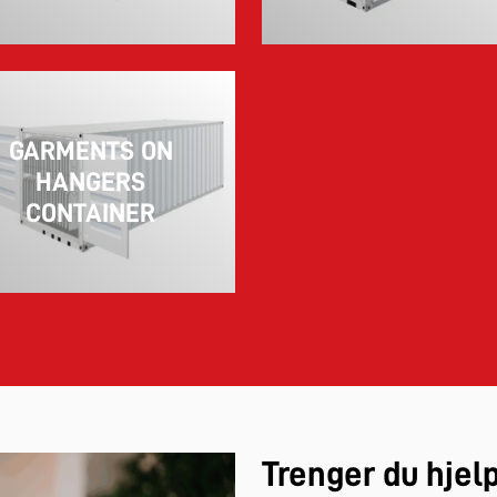
GARMENTS ON
HANGERS
CONTAINER
Trenger du hjel