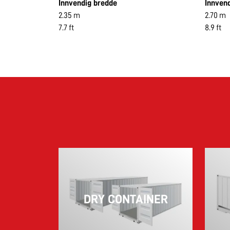
Innvendig bredde
Innven
2.35 m
2.70 m
7.7 ft
8.9 ft
DRY CONTAINER