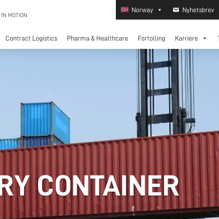
Norway
Nyhetsbrev
 IN MOTION
Contract Logistics
Pharma & Healthcare
Fortolling
Karriere
DRY CONTAINER