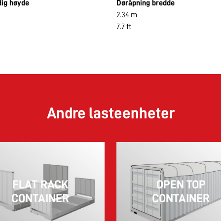
dig høyde
Døråpning bredde
2.34 m
7.7 ft
Andre lasteenheter
FLAT RACK
OPEN TOP
CONTAINER
CONTAINER