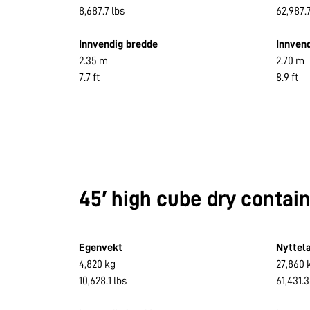
8,687.7 lbs
62,987.7
Innvendig bredde
Innven
2.35 m
2.70 m
7.7 ft
8.9 ft
45′ high cube dry contai
Egenvekt
Nyttel
4,820 kg
27,860 
10,628.1 lbs
61,431.3