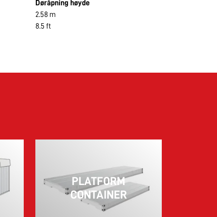
Døråpning høyde
2.58 m
8.5 ft
PLATFORM
CONTAINER