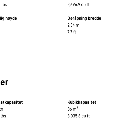
 lbs
2,696.9 cu ft
dig høyde
Døråpning bredde
2.34 m
7.7 ft
ner
astkapasitet
Kubikkapasitet
3
kg
86 m
 lbs
3,035.8 cu ft