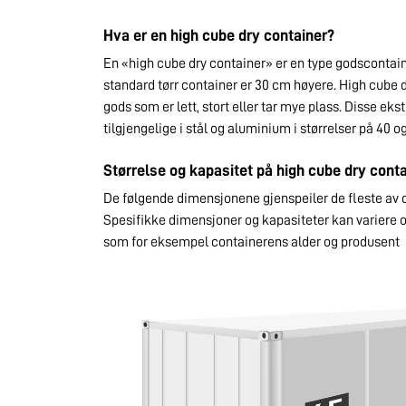
Hva er en high cube dry container?
En «high cube dry container» er en type godscont
standard tørr container er 30 cm høyere. High cube d
gods som er lett, stort eller tar mye plass. Disse eks
tilgjengelige i stål og aluminium i størrelser på 40 og
Størrelse og kapasitet på high cube dry cont
De følgende dimensjonene gjenspeiler de fleste av d
Spesifikke dimensjoner og kapasiteter kan variere o
som for eksempel containerens alder og produsent