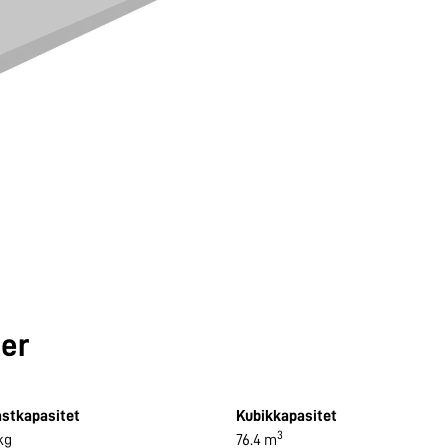
ner
astkapasitet
Kubikkapasitet
3
kg
76.4 m