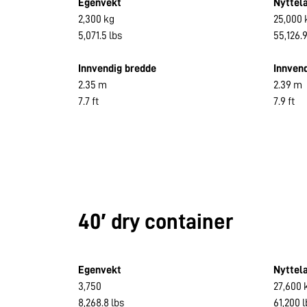
Egenvekt
Nyttel
2,300 kg
25,000 
5,071.5 lbs
55,126.9
Innvendig bredde
Innven
2.35 m
2.39 m
7.7 ft
7.9 ft
40′ dry container
Egenvekt
Nyttel
3,750
27,600 
8,268.8 lbs
61,200 l