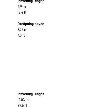
Innvendig lengde
5.9 m
19.4 ft
Døråpning høyde
2.28 m
7.5 ft
Innvendig lengde
12.03 m
39.5 ft