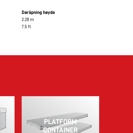
Døråpning høyde
2.28 m
7.5 ft
PLATFORM
CONTAINER