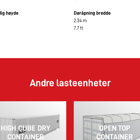
dig høyde
Døråpning bredde
2.34 m
7.7 ft
Andre lasteenheter
HIGH CUBE DRY
OPEN TOP
CONTAINER
CONTAINER