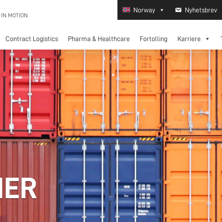
Norway
Nyhetsbrev
 IN MOTION
Contract Logistics
Pharma & Healthcare
Fortolling
Karriere
NER