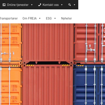
Online tjenester
Kontakt oss
Transportører
Om FREJA
ESG
Nyheter