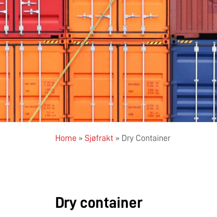
Home
»
Sjøfrakt
»
Dry Container
Dry container