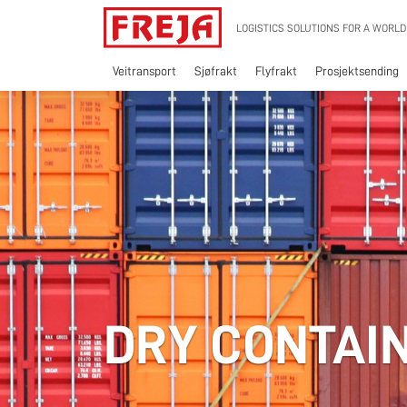
Skip
LOGISTICS SOLUTIONS FOR A WORLD
to
content
Veitransport
Sjøfrakt
Flyfrakt
Prosjektsending
DRY CONTAI