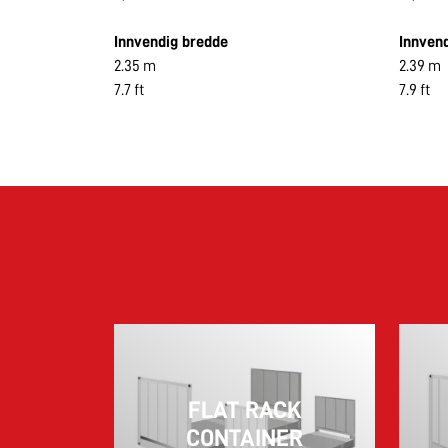
Innvendig bredde
Innven
2.35 m
2.39 m
7.7 ft
7.9 ft
FLAT RACK
CONTAINER