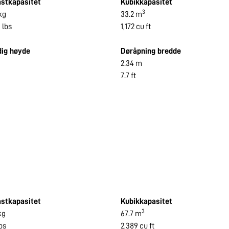
astkapasitet
Kubikkapasitet
3
kg
33.2 m
 lbs
1,172 cu ft
dig høyde
Døråpning bredde
2.34 m
7.7 ft
astkapasitet
Kubikkapasitet
3
kg
67.7 m
bs
2,389 cu ft