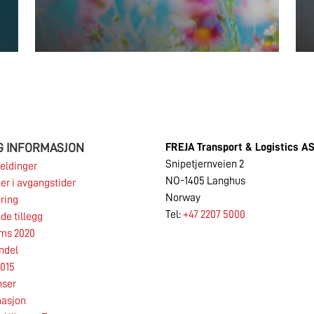
G INFORMASJON
FREJA
Transport & Logistics A
Snipetjernveien 2
eldinger
NO-1405 Langhus
er i avgangstider
Norway
ring
Tel:
+47 2207 5000
de tillegg
rms 2020
ndel
25.06.2026
015
nser
asjon