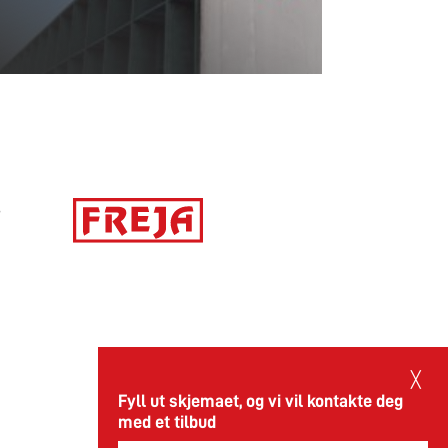
S
29.05.2026
╳
Fyll ut skjemaet, og vi vil kontakte deg
med et tilbud