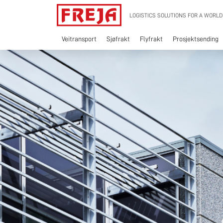
Skip
LOGISTICS SOLUTIONS FOR A WORLD
to
content
Veitransport
Sjøfrakt
Flyfrakt
Prosjektsending