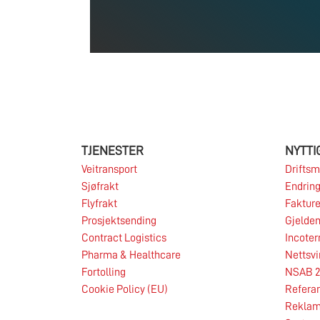
TJENESTER
NYTTI
Veitransport
Driftsm
Sjøfrakt
Endring
Flyfrakt
Fakture
Prosjektsending
Gjelden
Contract Logistics
Incote
Pharma & Healthcare
Nettsvi
06.08.2026
Fortolling
NSAB 2
Cookie Policy (EU)
Refera
Reklam