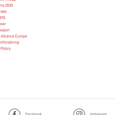
rms 2020
ndel
25.06.2026
015
nser
asjon
Alliance Europe
rtforsikring
 Policy
Les mer
Facebook
Instagram