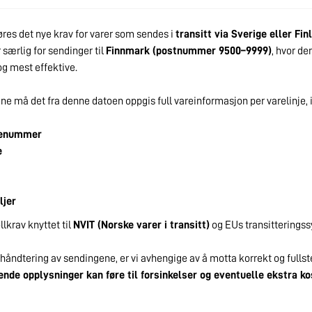
øres det nye krav for varer som sendes i
transitt via Sverige eller Fin
 særlig for sendinger til
Finnmark (postnummer 9500–9999)
, hvor de
og mest effektive.
ne må det fra denne datoen oppgis full vareinformasjon per varelinje, 
renummer
e
ljer
lkrav knyttet til
NVIT (Norske varer i transitt)
og EUs transitterings
 håndtering av sendingene, er vi avhengige av å motta korrekt og fulls
nde opplysninger kan føre til forsinkelser og eventuelle ekstra k