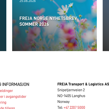
25.06.2026
FREJA NORGE NYHETSBREV
SOMMER 2026
G INFORMASJON
FREJA
Transport & Logistics A
Snipetjernveien 2
eldinger
NO-1405 Langhus
er i avgangstider
Norway
ring
Tel:
+47 2207 5000
de tillegg