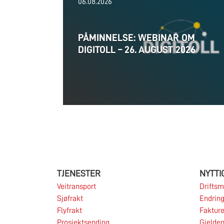
06.08.2026
PÅMINNELSE: WEBINAR OM
DIGITOLL – 26. AUGUST 2026
TJENESTER
NYTTI
Veitransport
Driftsm
Sjøfrakt
Endring
Flyfrakt
Fakture
Prosjektsending
Gjelden