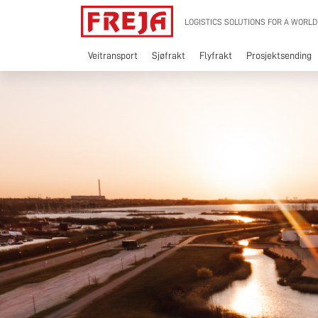
Skip
LOGISTICS SOLUTIONS FOR A WORLD
to
content
Veitransport
Sjøfrakt
Flyfrakt
Prosjektsending