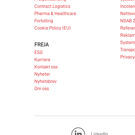
Contract Logistics
Incote
Pharma & Healthcare
Nettsvi
06.08.2026
Fortolling
NSAB 2
Cookie Policy (EU)
Refera
Reklam
System 
FREJA
Transpo
ESG
Privacy
Karriere
Les mer
Kontakt oss
Nyheter
Nyhetsbrev
Om oss
LinkedIn