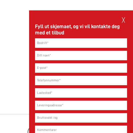
29.05.2026
╳
Fyll ut skjemaet, og vi vil kontakte deg
med et tilbud
Les mer
Youtube