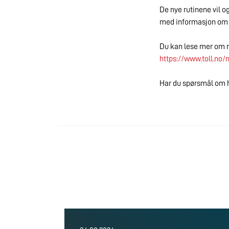
De nye rutinene vil o
med informasjon om
Du kan lese mer om re
https://www.toll.no/n
Har du spørsmål om h