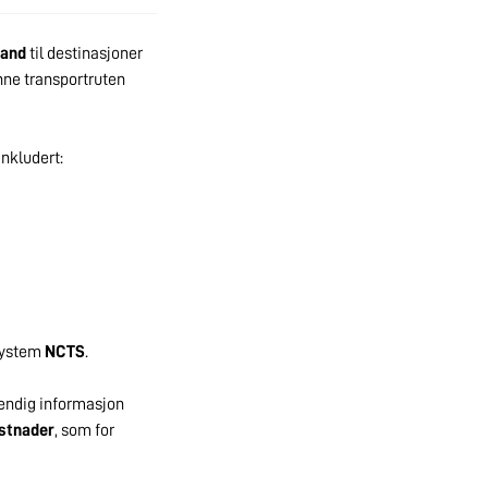
land
til destinasjoner
nne transportruten
inkludert:
system
NCTS
.
tendig informasjon
ostnader
, som for