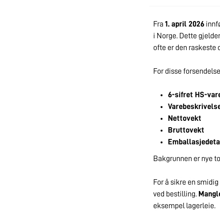
Fra
1. april 2026
innf
i Norge. Dette gjelder
ofte er den raskeste 
For disse forsendelse
6-sifret HS-va
Varebeskrivels
Nettovekt
Bruttovekt
Emballasjedeta
Bakgrunnen er nye tol
For å sikre en smidig
ved bestilling.
Mangle
eksempel lagerleie.