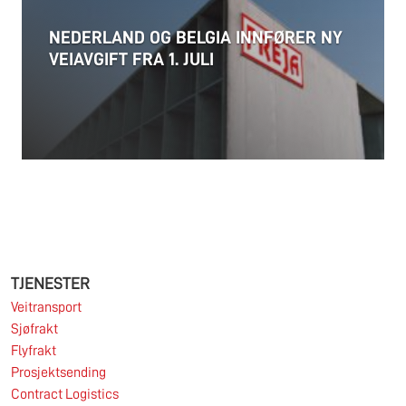
NEDERLAND OG BELGIA INNFØRER NY
VEIAVGIFT FRA 1. JULI
Les mer
25.06.2026
TJENESTER
Veitransport
Sjøfrakt
Les mer
Flyfrakt
Prosjektsending
Contract Logistics