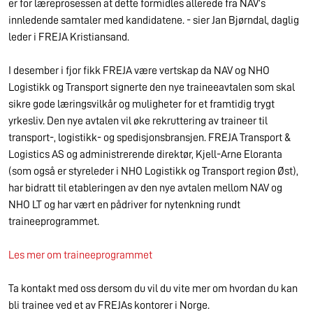
er for læreprosessen at dette formidles allerede fra NAV’s
innledende samtaler med kandidatene. - sier Jan Bjørndal, daglig
leder i FREJA Kristiansand.
I desember i fjor fikk FREJA være vertskap da NAV og NHO
Logistikk og Transport signerte den nye traineeavtalen som skal
sikre gode læringsvilkår og muligheter for et framtidig trygt
yrkesliv. Den nye avtalen vil øke rekruttering av traineer til
transport-, logistikk- og spedisjonsbransjen. FREJA Transport &
Logistics AS og administrerende direktør, Kjell-Arne Eloranta
(som også er styreleder i NHO Logistikk og Transport region Øst),
har bidratt til etableringen av den nye avtalen mellom NAV og
NHO LT og har vært en pådriver for nytenkning rundt
traineeprogrammet.
Les mer om traineeprogrammet
Ta kontakt med oss dersom du vil du vite mer om hvordan du kan
bli trainee ved et av FREJAs kontorer i Norge.