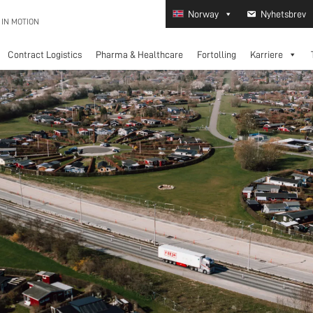
Norway
Nyhetsbrev
 IN MOTION
Contract Logistics
Pharma & Healthcare
Fortolling
Karriere