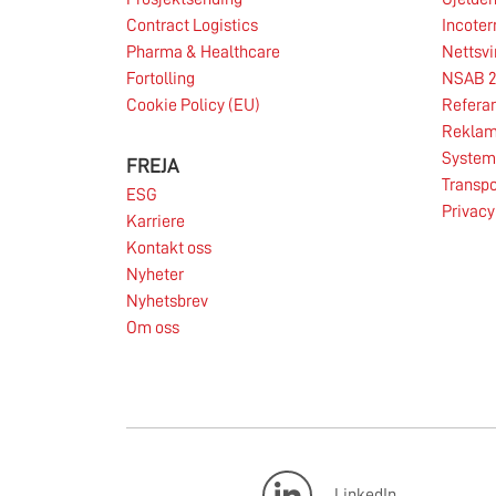
Contract Logistics
Incote
Pharma & Healthcare
Nettsvi
25.06.2026
Fortolling
NSAB 2
Cookie Policy (EU)
Refera
Reklam
System 
FREJA
Transpo
ESG
Privacy
Karriere
Les mer
Kontakt oss
Nyheter
Nyhetsbrev
Om oss
LinkedIn