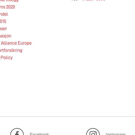
rms 2020
ndel
29.05.2026
015
nser
asjon
Alliance Europe
rtforsikring
 Policy
Les mer
Facebook
Instagram