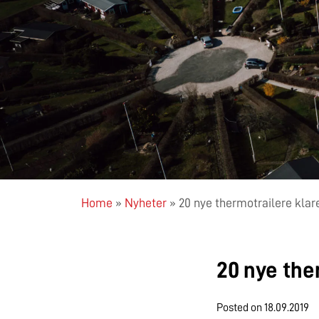
Home
»
Nyheter
»
20 nye thermotrailere klar
20 nye the
Posted on
18.09.2019