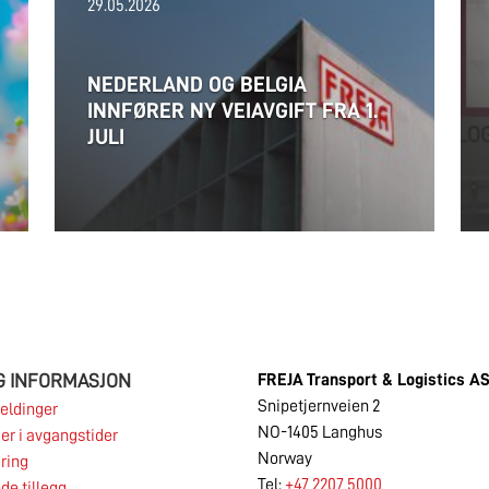
29.05.2026
NEDERLAND OG BELGIA
INNFØRER NY VEIAVGIFT FRA 1.
JULI
G INFORMASJON
FREJA
Transport & Logistics A
Snipetjernveien 2
eldinger
NO-1405 Langhus
er i avgangstider
Norway
ring
Tel:
+47 2207 5000
de tillegg