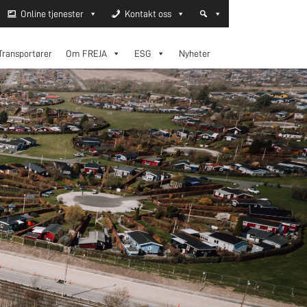
Online tjenester
Kontakt oss
Transportører
Om FREJA
ESG
Nyheter