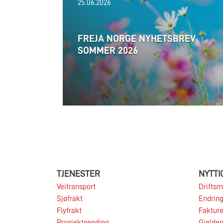
25.06.2026
FREJA NORGE NYHETSBREV
SOMMER 2026
TJENESTER
NYTTI
Veitransport
Driftsm
Sjøfrakt
Endring
Flyfrakt
Fakture
Prosjektsending
Gjelden