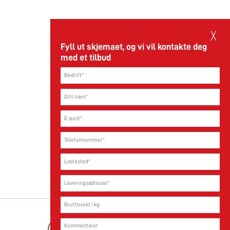
15.05.2026
╳
Fyll ut skjemaet, og vi vil kontakte deg
med et tilbud
Les mer
Youtube